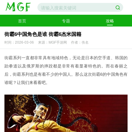
首页
专题
攻略
街霸6中国角色是谁 街霸6杰米国籍
时间：2026-03-06
来源：MGF手游网
作者：佚名
街霸系列一直都非常具有地域特色，无论是日本的空手道、韩国的
跆拳道以及俄罗斯的摔跤都是非常有着显著特色的。而在春丽之
后，街霸系列也是有着不少的中国人。那么这次街霸6的中国角色有
谁呢？让我们来看看吧。