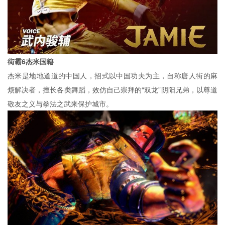
街霸6杰米国籍
杰米是地地道道的中国人，招式以中国功夫为主，自称唐人街的麻
烦解决者，擅长各类舞蹈，效仿自己崇拜的“双龙”阴阳兄弟，以尊道
敬友之义与拳法之武来保护城市。